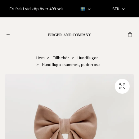
Fri frakt vid köp över 499 sek
SEK
Hem
Tillbehör
Hundflugor
Hundfluga i sammet, puderrosa