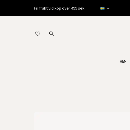
Fri frakt vid köp över 499 sek
HEM