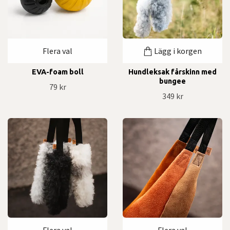
Flera val
Lägg i korgen
EVA-foam boll
Hundleksak fårskinn med
bungee
79 kr
349 kr
Flera val
Flera val