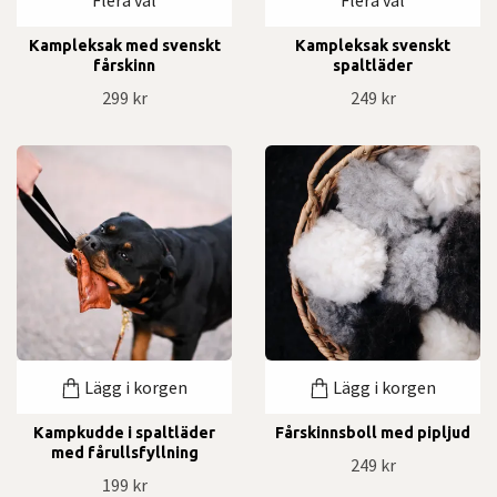
Kampleksak med svenskt
Kampleksak svenskt
fårskinn
spaltläder
299 kr
249 kr
Lägg i korgen
Lägg i korgen
Kampkudde i spaltläder
Fårskinnsboll med pipljud
med fårullsfyllning
249 kr
199 kr