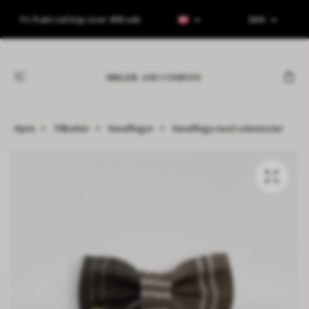
Fri frakt vid köp över 499 sek
DKK
Hjem
Tillbehör
Hundflugor
Hundfluga med rutmönster