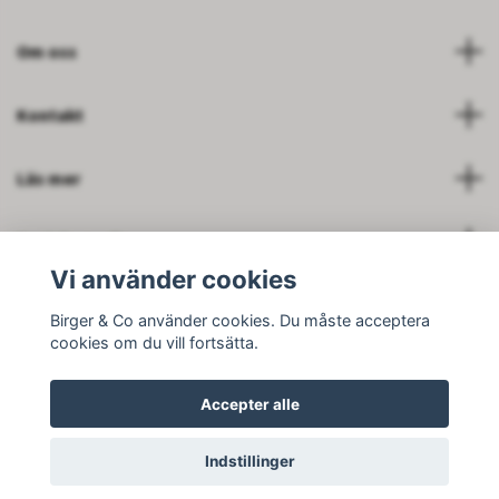
Om oss
Kontakt
Läs mer
Sociale medier
Vi använder cookies
Birger & Co använder cookies. Du måste acceptera
cookies om du vill fortsätta.
© 2026 Birger and Company AB
Accepter alle
Indstillinger
--------------------------------------------------------------------------