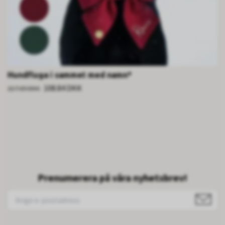
Hundfluga i sammet med namn*
108.84 DKK
217.69 DKK
Prenumerera på våra nyhetsbrev!