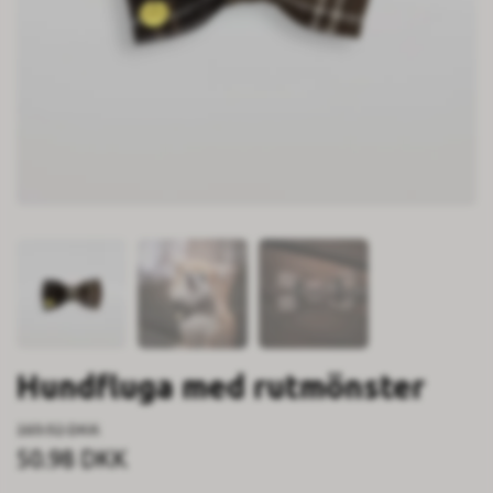
Hundfluga med rutmönster
169.92 DKK
50.98 DKK