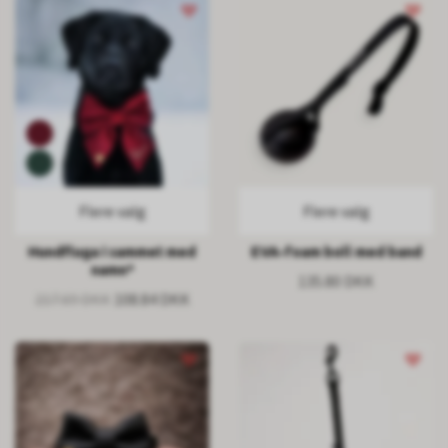
Flere valg
Flere valg
Hundfluga i sammet med
EVA-foam boll med band
namn*
135.80 DKK
217.69 DKK
108.84 DKK