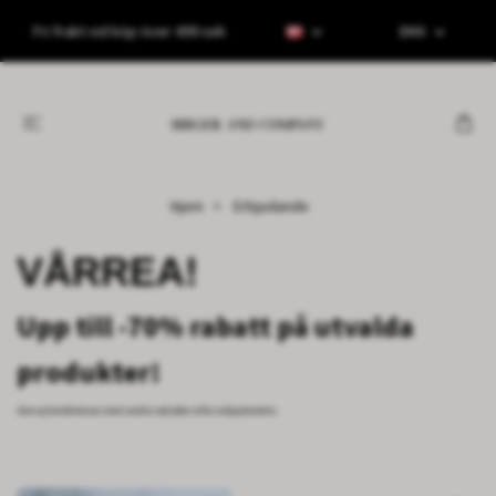
Fri frakt vid köp över 499 sek
DKK
Hjem
Erbjudande
VÅRREA!
Upp till -70% rabatt på utvalda
produkter!
Kan ej kombineras med andra rabatter eller erbjudanden.