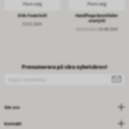
Flere valg
Flere valg
EVA-foam boll
Hundfluga konstläder
svart/vit
53.91 DKK
169.92 DKK
50.98 DKK
Prenumerera på våra nyhetsbrev!
Om oss
Kontakt