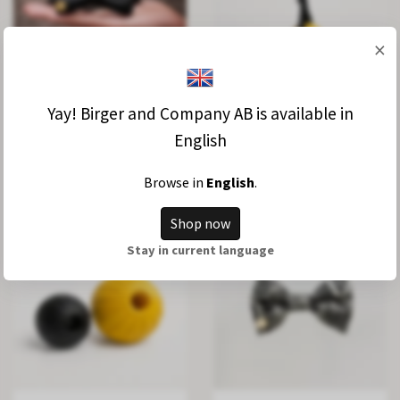
×
Flere valg
Flere valg
Yay! Birger and Company AB is available in
English
Hundfluga svart konstläder
Everyday Ball – fästs enkelt
i halsbandet
169.92 DKK
50.98 DKK
156.27 DKK
Browse in
English
.
Shop now
Stay in current language