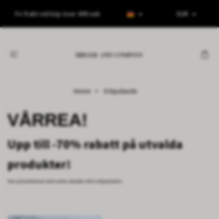
Fri frakt vid köp över 499 sek
EUR
Home
Erbjudande
VÅRREA!
Upp till -70% rabatt på utvalda
produkter!
Kan ej kombineras med andra rabatter eller erbjudanden.