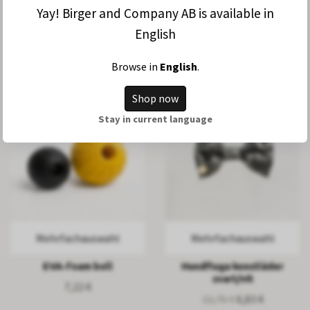
Yay! Birger and Company AB is available in
Hundfluga - Satin
Everyday Ball – fästs enkelt
English
i halsbandet
29,16 €
8,75 €
20,93 €
Browse in
English
.
Shop now
Stay in current language
Mehrfachauswahl
Mehrfachauswahl
EVA-foam boll
Hundfluga konstläder
svart/vit
7,22 €
22,76 €
6,83 €