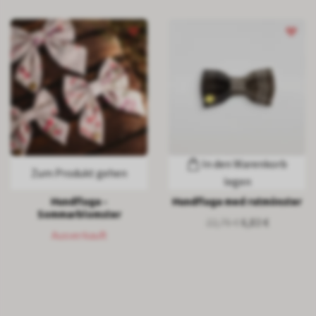
In den Warenkorb
Zum Produkt gehen
legen
Hundfluga -
Hundfluga med rutmönster
Sommarblomster
22,76 €
6,83 €
Ausverkauft