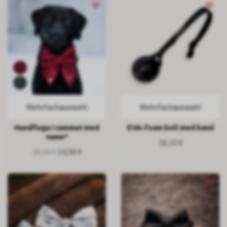
Mehrfachauswahl
Mehrfachauswahl
Hundfluga i sammet med
EVA-foam boll med band
namn*
18,19 €
29,16 €
14,58 €