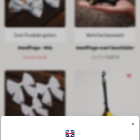
Zum Produkt gehen
Mehrfachauswahl
Hundfluga - Mås
Hundfluga svart konstläder
Ausverkauft
22,76 €
6,83 €
×
Mehrfachauswahl
Mehrfachauswahl