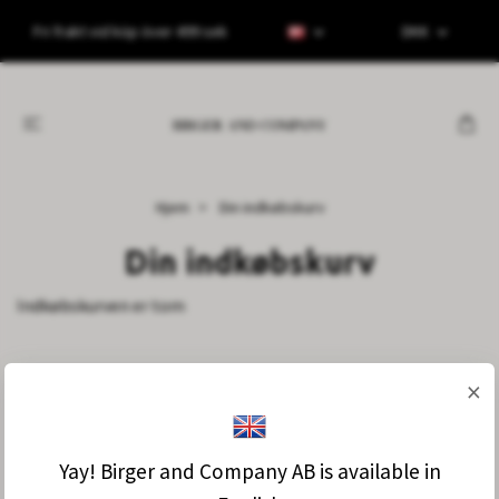
Fri frakt vid köp över 499 sek
DKK
Hjem
Din indkøbskurv
Din indkøbskurv
Indkøbskurven er tom
×
Prenumerera på våra nyhetsbrev!
Yay! Birger and Company AB is available in