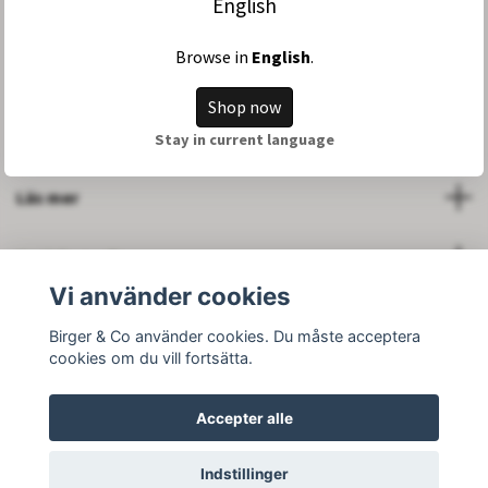
English
Browse in
English
.
Om oss
Shop now
Kontakt
Stay in current language
Läs mer
Sociale medier
Vi använder cookies
Birger & Co använder cookies. Du måste acceptera
cookies om du vill fortsätta.
© 2026 Birger and Company AB
Accepter alle
Indstillinger