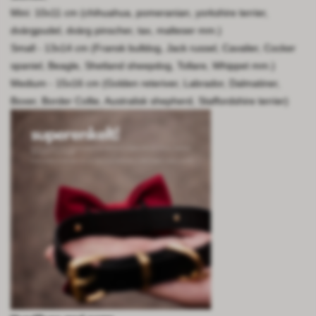
Mini: 10x11 cm (chihuahua, pomeranian, yorkshire terrier,
dvärgpudel, dvärg pinscher, tax, malteser mm.)
Small - 13x14 cm (Fransk bulldog, Jack russel, Cavalier, Cocker
spaniel, Beagle, Shetland sheepdog, Tollare, Whippet mm.)
Medium - 15x16 cm (Golden reteriver, Labrador, Dalmatiner,
Boxer, Border Collie, Australisk shepherd, Staffordshire terrier)