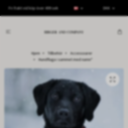
Fri frakt vid köp över 499 sek
DKK
Hjem
Tillbehör
Accessoarer
Hundfluga i sammet med namn*