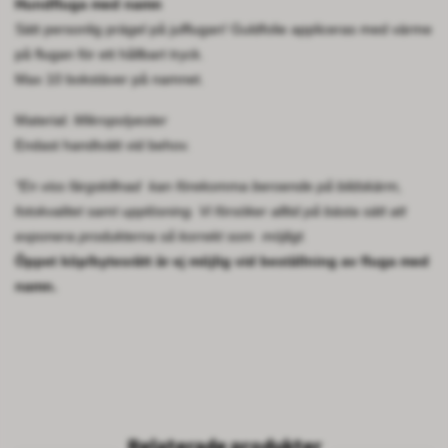
Hundfluga med namn
Sätt personlig prägel på julflugan! Guldfolie appliceras med värme
på flugan för ett hållbart tryck.
Max 10 bokstäver på namnet.
Material:
Mikropolyester
Endast handtvätt vid behov.
*En viss
färgskillnad kan förekomma beroende på bildskärm,
fotokvalitet samt upplösning. Vi försöker alltid på bästa sätt att
exponera produkterna så korrekt som möjligt.
Öppet köp/bytesrätt är ej möjlig vid beställning av fluga med
namn.