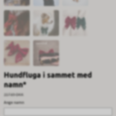
Hundfluga i sammet med
namn*
217.69 DKK
Ange namn