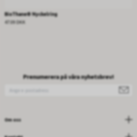
BioThane® Nyckelring
47.09 DKK
Prenumerera på våra nyhetsbrev!
Om oss
Kontakt