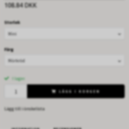
108.84 DKK
Storlek
Mini
Färg
Mörkröd
I lager.
LÄGG I KORGEN
Lägg till i önskelista