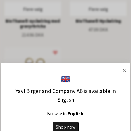
Flere valg
Flere valg
BioThane® nyckelring med
BioThane® Nyckelring
gravyrbricka
47.09 DKK
214.96 DKK
×
Yay! Birger and Company AB is available in
English
Flere valg
Browse in
English
.
BioThane® nyckelring med
Shop now
tryck