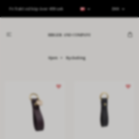
Fri frakt vid köp över 499 sek
DKK
Hjem
Nyckelring