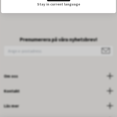
Stay in current language
108.50 DKK
Prenumerera på våra nyhetsbrev!
Om oss
Kontakt
Läs mer