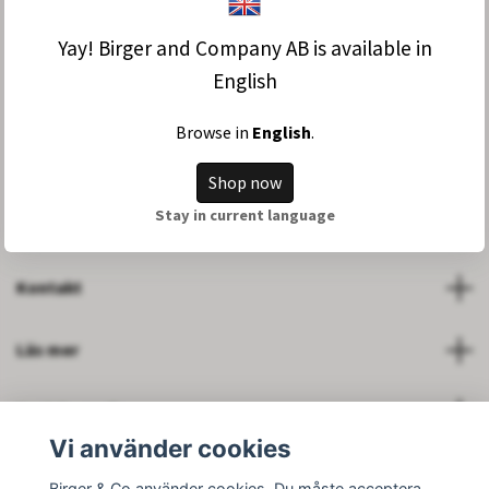
Yay! Birger and Company AB is available in
Prenumerera på våra nyhetsbrev!
English
Browse in
English
.
Shop now
Stay in current language
Om oss
Kontakt
Läs mer
Sociale medier
Vi använder cookies
Birger & Co använder cookies. Du måste acceptera