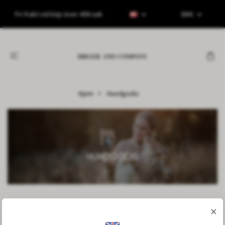
Fri frakt vid köp över 499 sek
DKK
Hjem
Hundgodis
×