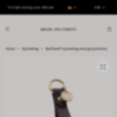
Fri frakt vid köp över 499 sek
EUR
Home
Nyckelring
BioThane® nyckelring med gravyrbricka