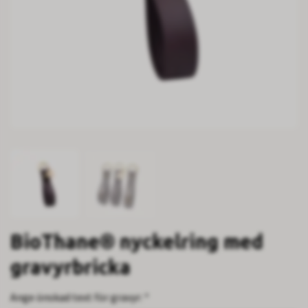
BioThane® nyckelring med
gravyrbricka
Ange önskad text för gravyr: *