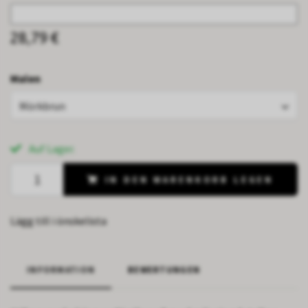
28,79 €
Malen
Mörkbrun
Auf Lager.
IN DEN WARENKORB LEGEN
Lägg till i önskelista
INFORMATION
BEWERTUNGEN