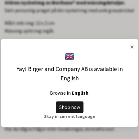
Stilren nyckelring av Biothane® med mässingdetaljer.
Sätt personlig prägel på din nyckelring med unik gravybricka!
Mått inkl ring: 12 x 2 cm
Mässing splitring ingår.
×
Tidlöst typsnitt graveras på lyxig mässingbricka
Material:
Mässing
Yta
: Matt
Yay! Birger and Company AB is available in
Brickans storlek:
2 cm
English
VIKTIGT
:
Kontrollera din stavning noggrant innan
beställningen läggs. Vi påbörjar oftast beställningen
Browse in
English
.
omgående efter lagd order, vi kan därför inte korrigera
texten efter lagd order. Öppet köp/bytesrätt gäller ej vid
Shop now
beställning av personliga produkter/produkter som
Stay in current language
tillverkas på beställning.
Har du några frågor eller funderingar,
kontakta oss!