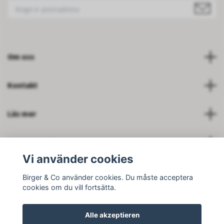
Om oss
Kontakt
Läs mer
Soziale Medien
Vi använder cookies
Birger & Co använder cookies. Du måste acceptera
cookies om du vill fortsätta.
© 2026 Birger and Company AB
Alle akzeptieren