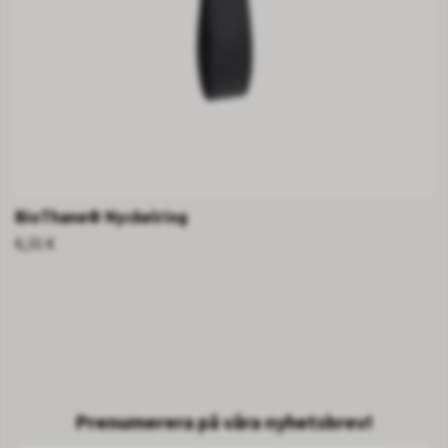
BioThane® Nyckelring
6,31 €
Prenumerera på våra nyhetsbrev!