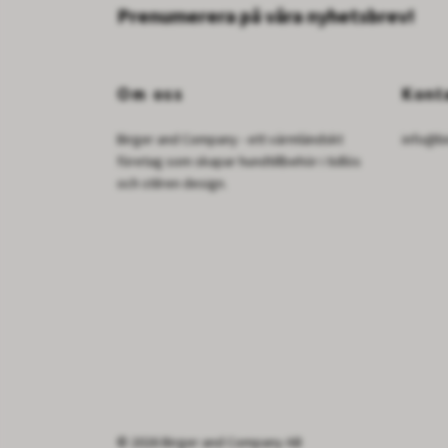
Prenumerera på våra nyhetsbrev!
Om oss
Kont
Birger and Company - ett värmländskt
info@b
företag som skapar hundtillbehör i tidlös
och stilren design.
© 2026 Birger and Company AB