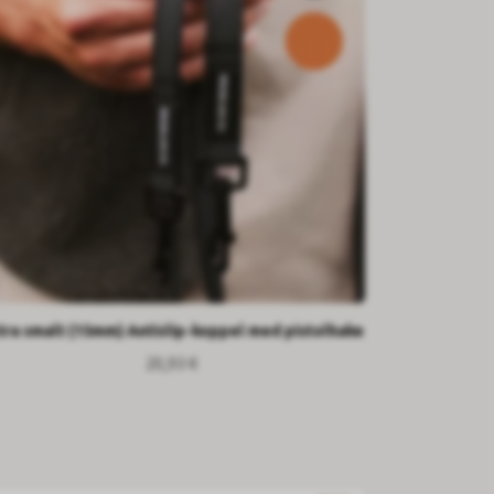
tra smalt (15mm) Antislip-koppel med pistolhake
20,93 €