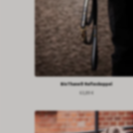
BioThane® Reflexkoppel
63,89 €