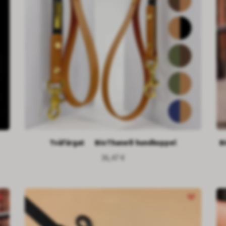
Tvåfärgat BioThane® hundkoppel
B
36,47 €