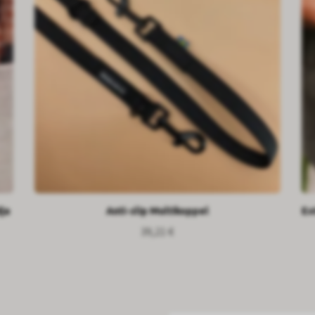
ja
Anti-slip Multikoppel
Ex
39,21 €