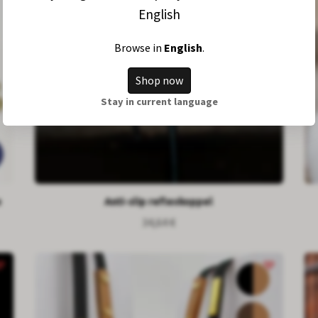
English
Browse in
English
.
Shop now
Stay in current language
e
Anti-slip reflexkoppel
34,64 €