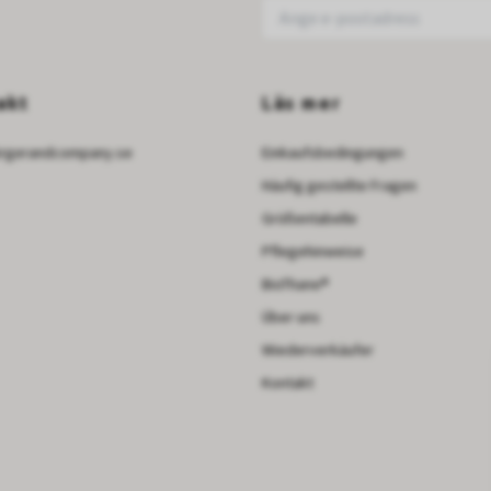
akt
Läs mer
irgerandcompany.se
Einkaufsbedingungen
Häufig gestellte Fragen
Größentabelle
Pflegehinweise
BioThane®
Über uns
Wiederverkäufer
Kontakt