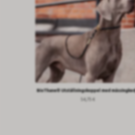
BioThane® Utställningskoppel med mässingked
54,75 €