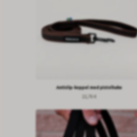
Antislip-koppel med pistolhake
22,76 €