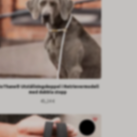
ioThane® Utställningskoppel i Retrievermodell
med dubbla stopp
45,24 €