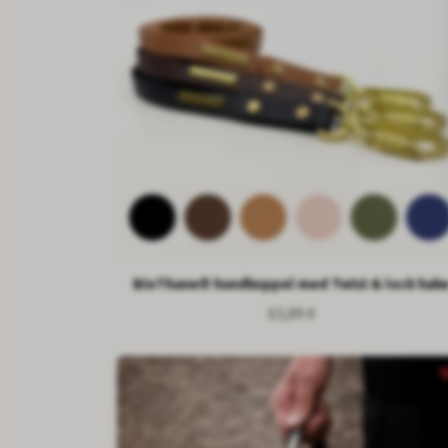
BioThane® hundkoppel med Twist & lock hak
63,89 €