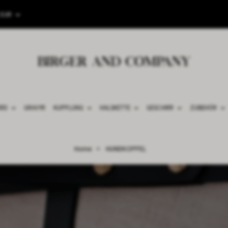
EUR
ERD
GRAVYR
KUPPLUNG
HALSKETTE
GESCHIRR
ZUBEHÖR
Home
HUNDKOPPEL