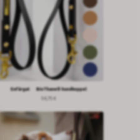
Enfärgat BioThane® hundkoppel
54,75 €