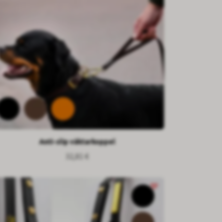
Anti-slip väktarkoppel
32,81 €