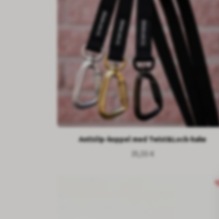
Antislip-koppel med Twist&Lock-hake
35,55 €