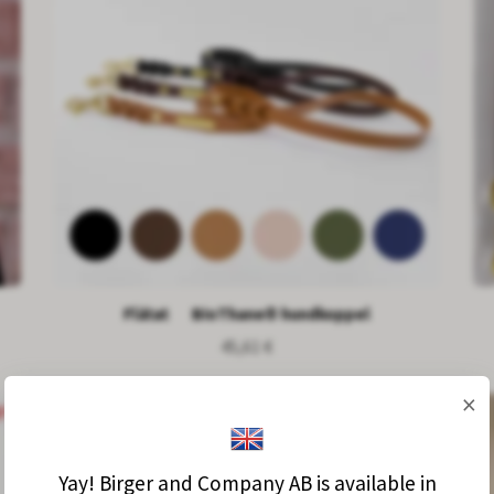
Flätat BioThane® hundkoppel
45,61 €
×
Yay! Birger and Company AB is available in