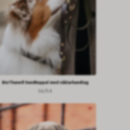
BioThane® hundkoppel med väktarhandtag
54,75 €