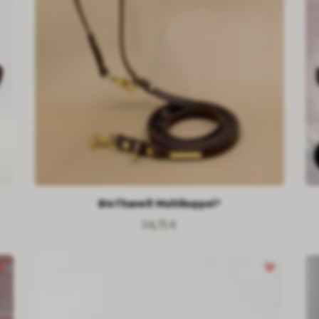
BioThane® Multikoppel*
54,75 €