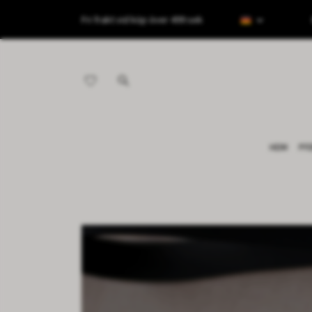
Fri frakt vid köp över 499 sek
HEIM
PF