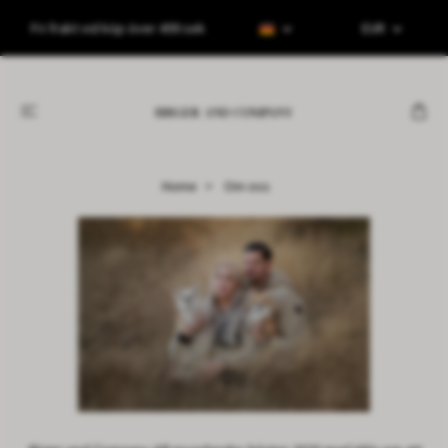
Fri frakt vid köp över 499 sek
EUR
Home
Om oss