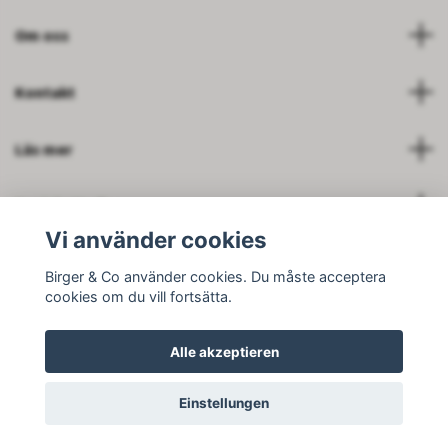
Om oss
Kontakt
Läs mer
Soziale Medien
Vi använder cookies
Birger & Co använder cookies. Du måste acceptera
cookies om du vill fortsätta.
© 2026 Birger and Company AB
Alle akzeptieren
Einstellungen
--------------------------------------------------------------------------
---------