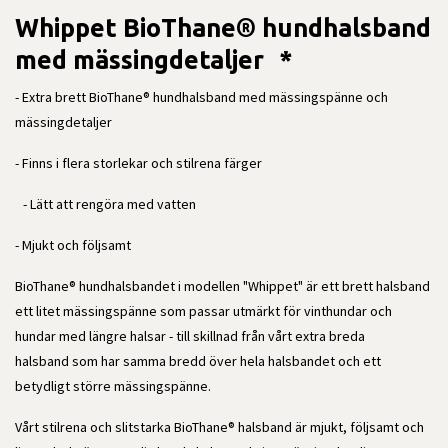
Whippet BioThane® hundhalsband
med mässingdetaljer *
- Extra brett BioThane® hundhalsband med mässingspänne och
mässingdetaljer
- Finns i flera storlekar och stilrena färger
- Lätt att rengöra med vatten
- Mjukt och följsamt
BioThane® hundhalsbandet i modellen "Whippet" är ett brett halsband
ett litet mässingspänne som passar
utmärkt för vinthundar och
hundar med längre halsar - till skillnad från vårt
extra breda
halsband
som har samma bredd över hela halsbandet och ett
betydligt större mässingspänne.
Vårt stilrena och slitstarka BioThane® halsband är mjukt, följsamt och