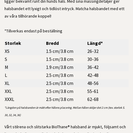
ligger bekvämt runt din hunds hals. Med sina mässingdetaljer ger
halsbandet ett lyxigt och tidlöst intryck. Matcha halsbandet med ett
av våra tillhörande koppel!
*Tillverkas endast på beställning
Storlek
Bredd
Längd*
XS
1.5 cm/3.8 cm
26-32
S
1.5 cm/3.8 cm
30-36
M
1.9 cm/3.8 cm
36-42
L
2.5 cm/3.8 cm
42-48
XL
2.5 cm/3.8 cm
48-56
XXL
2.5 cm/3.8 cm
55-61
XXXL
2.5 cm/3.8 cm
62-68
*Längden på halsbanden är mätt efter hålens placering. Mellan hålen skiljer det 2 cm (tex. storlek S.
30, 32, 34, 36)
Vårt stilrena och slitstarka BioThane® halsband är mjukt, följsamt och