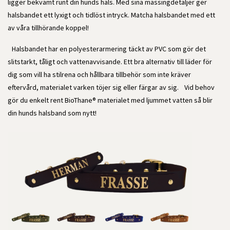
ligger bekvämt runt din hunds hals. Med sina mässingdetaljer ger
halsbandet ett lyxigt och tidlöst intryck. Matcha halsbandet med ett
av våra tillhörande koppel!
Halsbandet har en polyesterarmering täckt av PVC som gör det
slitstarkt, tåligt och vattenavvisande. Ett bra alternativ till läder för
dig som vill ha stilrena och hållbara tillbehör som inte kräver
eftervård, materialet varken töjer sig eller färgar av sig. Vid behov
gör du enkelt rent BioThane® materialet med ljummet vatten så blir
din hunds halsband som nytt!