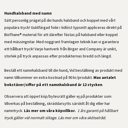
Hundhalsband med namn
Sätt personlig prägel på din hunds halsband och koppel med vårt
populära tryck! Guldfärgad foile i tidlöst typsnitt appliceras direkt på
BioThane® material för att därefter fästas på halsband eller koppel
med mässingnitar. Med noggrant framtagen teknik kan vi garantera
ett hållbart tryck! Varje hantverk från Birger and Company är unikt,
storlek på tryck anpassas efter produkternas bredd och längd.
Beställ ett namnhalsband till din hund
,
Vid beställning av produkt med
namn tillkommer en extra kostnad på 90 kr/produkt.
Max antalet
bokstäver/siffor på ett namnhalsband är 12 stycken
.
Observera att öppet köp/bytesrätt gäller ej på produkter som
tillverkas på beställning, skräddarsytts särskilt åt dig eller har
namntryck.
Läs mer om våra köpvillkor
.
1 års garanti på hållbart
tryck gäller vid normalt slitage
. Läs mer om våra skötselråd.