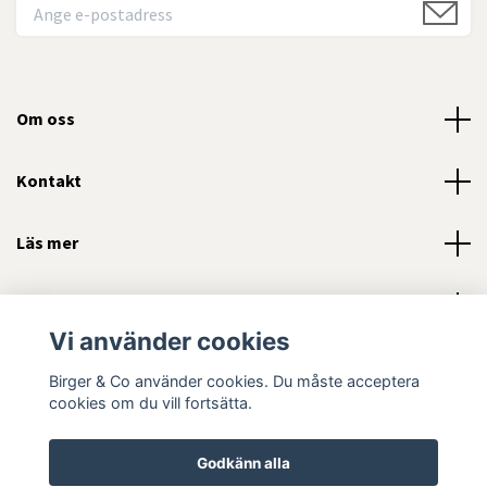
Om oss
Kontakt
Läs mer
Sociala medier
Vi använder cookies
Birger & Co använder cookies. Du måste acceptera
cookies om du vill fortsätta.
© 2026 Birger and Company AB
Godkänn alla