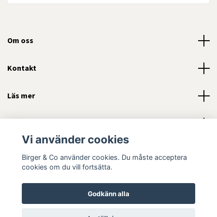
Om oss
Kontakt
Läs mer
Sociala medier
Vi använder cookies
Birger & Co använder cookies. Du måste acceptera
cookies om du vill fortsätta.
© 2026 Birger and Company AB
Godkänn alla