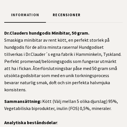
INFORMATION
RECENSIONER
Dr.Clauders hundgodis Minibitar, 50 gram.
Smaskiga minibitar av rent kött, en perfekt storlek på
hundgodis för de allra minsta raserna! Hundgodiset
tillverkas i Dr.Clauder´s egna fabrik i Hamminkeln, Tyskland.
Perfekt promenad/belöningsgodis som fungerar utmärkt
att ha i fickan. Återförslutningsbar påse
med 50 gram små
utsökta godisbitar som med en unik torkningsprocess
bevarar naturlig smak, doft och sin perfekta halvmjuka
konsistens.
Sammansättning:
Kött (Välj mellan 5 olika djurslag) 95%,
Vegetabiliska biprodukter, inulin (FOS) 0,5%, mineraler.
Analytiska beståndsdelar
: