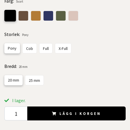
Färg:
Svart
Storlek:
Pony
Pony
Cob
Full
X-Full
Bredd:
20 mm
20 mm
25 mm
I lager.
LÄGG I KORGEN