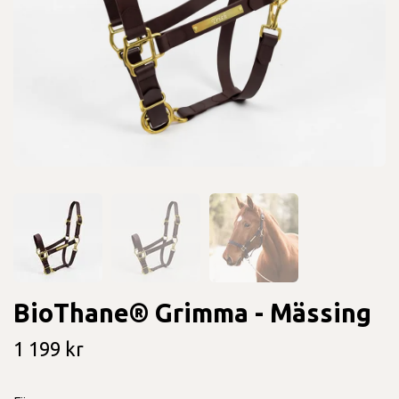
BioThane® Grimma - Mässing
1 199 kr