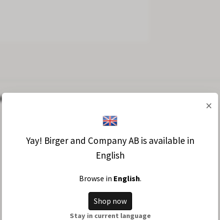
etaljer.
×
Yay! Birger and Company AB is available in
English
Browse in
English
.
Shop now
Stay in current language