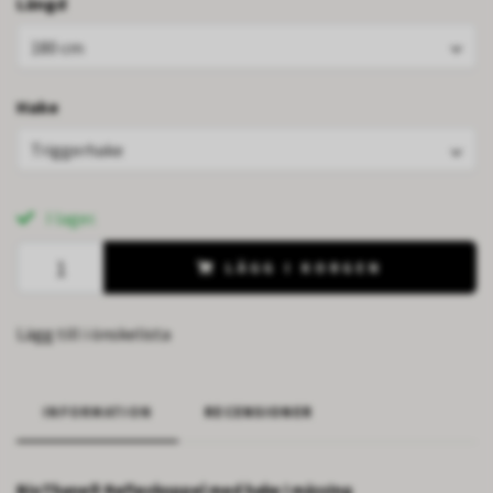
Längd
180 cm
Hake
Triggerhake
I lager.
LÄGG I KORGEN
Lägg till i önskelista
INFORMATION
RECENSIONER
BioThane® Reflexkoppel med hake i mässing