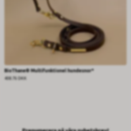
BioThane® Multifunktionel hundesnor*
408.76 DKK
Prenumerera på våra nyhetsbrev!