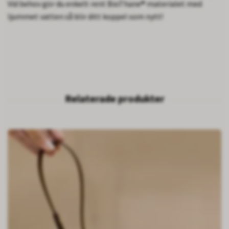
Vid behov gör du enkelt rent BioThane® materialet med
ljummet vatten så blir ditt koppel som nytt!