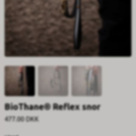
BioThane® Reflex snor
477.00 DKK