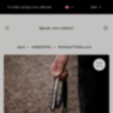
Fri frakt vid köp över 499 sek
DKK
Hjem
HUNDKOPPEL
BioThane® Reflex snor