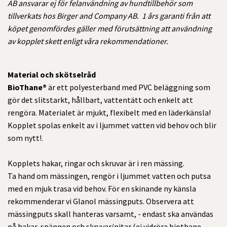
AB ansvarar ej för felanvändning av hundtillbehör som
tillverkats hos Birger and Company AB.
1 års garanti från att
köpet genomfördes gäller med förutsättning att användning
av kopplet skett enligt våra rekommendationer.
Material och skötselråd
BioThane®
är ett polyesterband med PVC beläggning som
gör det slitstarkt, hållbart, vattentätt och enkelt att
rengöra. Materialet är mjukt, flexibelt med en läderkänsla!
Kopplet spolas enkelt av i ljummet vatten vid behov och blir
som nytt!.
Kopplets hakar, ringar och skruvar är i ren mässing.
Ta hand om mässingen, rengör i ljummet vatten och putsa
med en mjuk trasa vid behov. För en skinande ny känsla
rekommenderar vi Glanol mässingputs. Observera att
mässingputs skall hanteras varsamt, - endast ska användas
på hakar, spännen och skruvar/nitar (ej vidröra biothane,