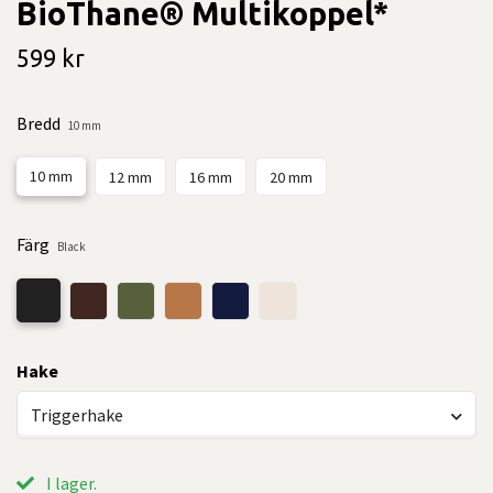
BioThane® Multikoppel*
599 kr
Bredd
10 mm
10 mm
12 mm
16 mm
20 mm
Färg
Black
Hake
Triggerhake
I lager.