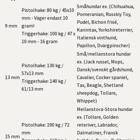
Småhundar ex. (Chihuahua,
Pistolhake: 80 kg / 45x10
Pomeranian, Russkiy Toy,
mm - Väger endast 10
Pudel, Bichon frisé,
9 mm
gram!
Kanintax, Yorkshireterrier,
Triggerhake: 100 kg / 47 x
Italiensk vinthund,
10 mm - 16 gram
Papillon, Dvärgpinscher)
Små/mellanstora hundar
ex. (Jack russel, Mops,
Pistolhake: 130 kg /
Dansk/svenskt gårdshund,
57x13 mm
13 mm
Cavalier, Cocker spaniel,
Triggerhake: 140 kg /
Tax, Beagle, Shetland
61/13 mm
sheepdog, Tollare,
Whippet)
Mellanstora-Stora hundar
ex. (Tollare, Golden
Pistolhake: 190 kg / 72
reteriver, Labrador,
mm
Dalmatiner, Fransk
15 mm