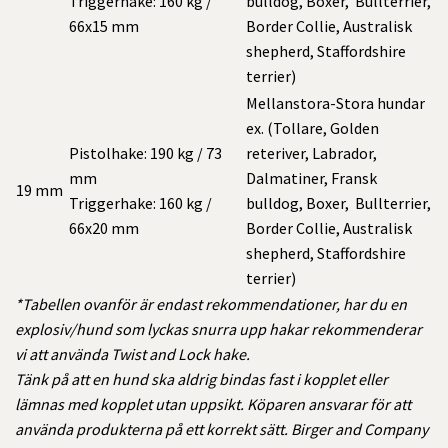
Triggerhake: 160 kg /
bulldog, Boxer, Bullterrier,
66x15 mm
Border Collie, Australisk
shepherd, Staffordshire
terrier)
Mellanstora-Stora hundar
ex. (Tollare, Golden
Pistolhake: 190 kg / 73
reteriver, Labrador,
mm
Dalmatiner, Fransk
19 mm
Triggerhake: 160 kg /
bulldog, Boxer, Bullterrier,
66x20 mm
Border Collie, Australisk
shepherd, Staffordshire
terrier)
*Tabellen ovanför är endast rekommendationer, har du en
explosiv/hund som lyckas snurra upp hakar rekommenderar
vi att använda Twist and Lock hake.
Tänk på att en hund ska aldrig bindas fast i kopplet eller
lämnas med kopplet utan uppsikt.
Köparen ansvarar för att
använda produkterna på ett korrekt sätt. Birger and Company